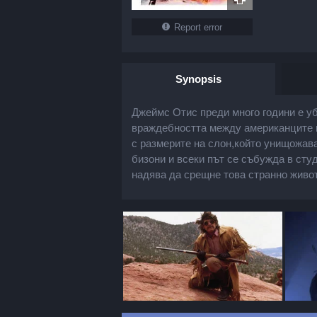
Report error
Synopsis
Джеймс Отис преди много години е уб
враждебността между американците и 
с размерите на слон,който унищожава
бизони и всеки път се събужда в студ
надява да срещне това странно живо