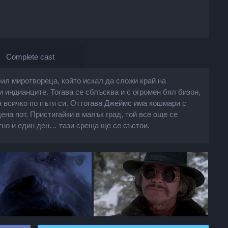
Complete cast
ил миротвореца, който искал да сложи край на
индианците. Тогава се сблъсква и с огромен бял бизон,
 всичко по пътя си. Оттогава Джеймс има кошмари с
ена пот. Пристигайки в малък град, той все още се
тно и един ден… тази среща ще се състои.