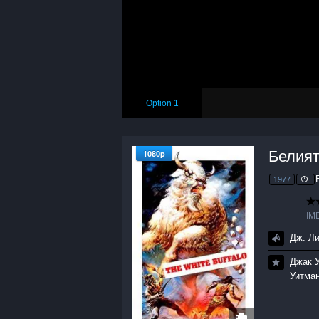
Option 1
Белият 
1080p
1977
IM
Дж. Л
Джак 
Уитма