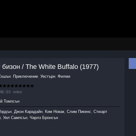
бизон / The White Buffalo (1977)
Екшън
,
Приключение
,
Уестърн
,
Филми
DB:
/
10
votes
ий Томпсън
Уордън
,
Джон Карадайн
,
Ким Новак
,
Слим Пикенс
,
Стюарт
н
,
Уил Сампсън
,
Чарлз Бронсън