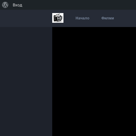
За
Вход
WordPress
Начало
Филми