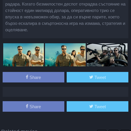
радара. Когато безмилостен деспот открадва състояние на
стойност един милиард долара, оперативното трио се
впуска в невъзможен обир, за да си върне парите, което
бързо ескалира в смъртоносна игра на измама, стратегия и
оцеляване.
Share
Tweet
Share
Tweet