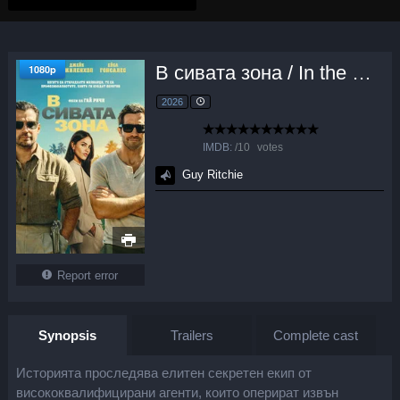
В сивата зона / In the Grey (2026)
1080p
2026
IMDB:
/
10
votes
Guy Ritchie
Report error
Synopsis
Trailers
Complete cast
Историята проследява елитен секретен екип от
висококвалифицирани агенти, които оперират извън