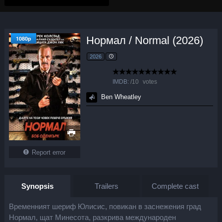
Нормал / Normal (2026)
1080p
2026
IMDB:
/
10
votes
Ben Wheatley
Report error
Synopsis
Trailers
Complete cast
Временният шериф Юлисис, повикан в заснежения град
Нормал, щат Минесота, разкрива международен