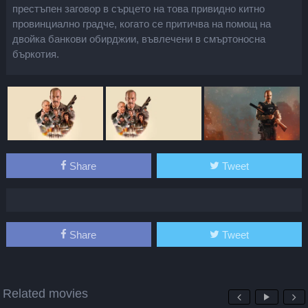
престъпен заговор в сърцето на това привидно китно
провинциално градче, когато се притичва на помощ на
двойка банкови обирджии, въвлечени в смъртоносна
бъркотия.
Share
Tweet
Share
Tweet
Related movies