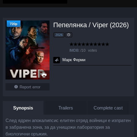
Пепелянка / Viper (2026)
720p
2026
IMDB:
/
10
votes
Марк Ферми
Report error
Synopsis
Trailers
Complete cast
След ядрен апокалипсис елитен отряд войници е изпратен
в забранена зона, за да унищожи лаборатория за
биологични оръжия.