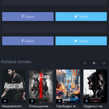
Share
Tweet
Share
Tweet
Related movies
Наказателят: Последно убийство / The Punisher: One Last Kill (2026)
Отмъщение (2026) / Revenge / Venganza (2026)
Свободен играч / Free Guy (2021)
Орденът на асасините