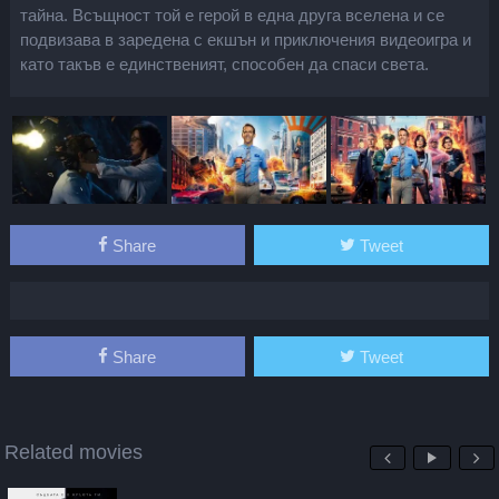
тайна. Всъщност той е герой в една друга вселена и се
подвизава в заредена с екшън и приключения видеоигра и
като такъв е единственият, способен да спаси света.
Share
Tweet
Share
Tweet
Related movies