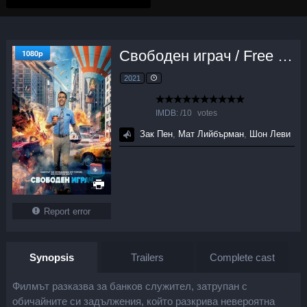
Свободен играч / Free Guy (2021)
1080p
2021
IMDB:
/
10
votes
Зак Пен
,
Мат Лийбърман
,
Шон Леви
Report error
Synopsis
Trailers
Complete cast
Филмът разказва за банков служител, затрупан с
обичайните си задължения, който разкрива невероятна