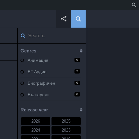
Genres
Анимация
0
БГ Аудио
2
Биографичен
0
Български
0
Военен
0
Release year
Документален
0
2026
2025
Драма
10
2024
2023