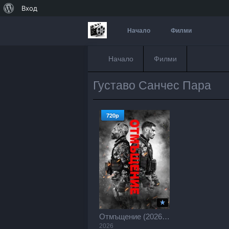
За
Вход
WordPress
Начало
Филми
Начало
Филми
Густаво Санчес Пара
720p
Отмъщение (2026) / Revenge / Venganza (2026)
2026