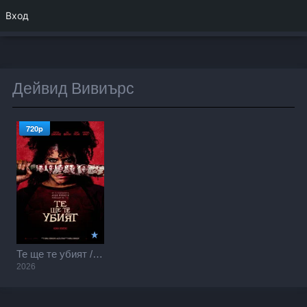
Вход
Дейвид Вивиърс
720p
Те ще те убият / They Will Kill You (2026)
2026