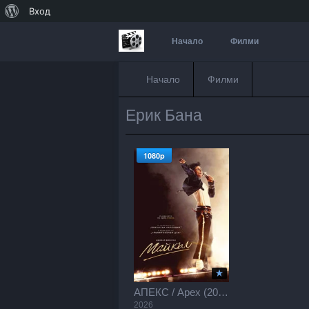
За
Вход
WordPress
Начало
Филми
Начало
Филми
Ерик Бана
1080p
АПЕКС / Apex (2026)
2026