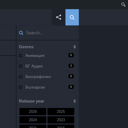
Genres
Анимация
0
БГ Аудио
2
Биографичен
0
Български
0
Военен
0
Release year
Документален
0
2026
2025
Драма
10
2024
2023