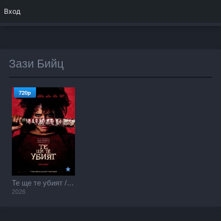
Вход
Зази Бийц
720p
Те ще те убият / They Will Kill You (2026)
2026