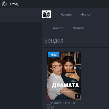
За
Вход
WordPress
Начало
Филми
Начало
Филми
Зендeя
720p
Драмата / The Drama (2026)
2026