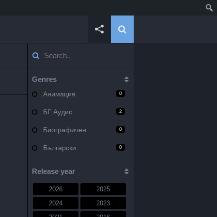
Genres
Анимация
0
БГ Аудио
2
Биографичен
0
Български
0
Военен
0
Release year
Документален
0
2026
2025
Драма
10
2024
2023