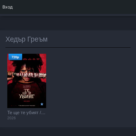
Вход
Хедър Греъм
720p
Те ще те убият / They Will Kill You (2026)
2026