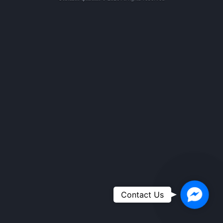
Faceboo
Contact Us
Messeng