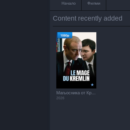
Начало
Филми
Content recently added
1080p
Магьосника от Кремъл / The Wizard of the Kremlin (2026)
2026