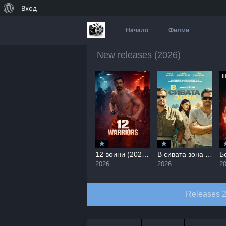
За
Вход
WordPress
Начало
Филми
New releases (2026)
Писари / Busboys (2026)
12 воини (2026) / 12 Warriors
В сивата зона / In the Grey (2026)
2026
2026
2026
2
Releases 