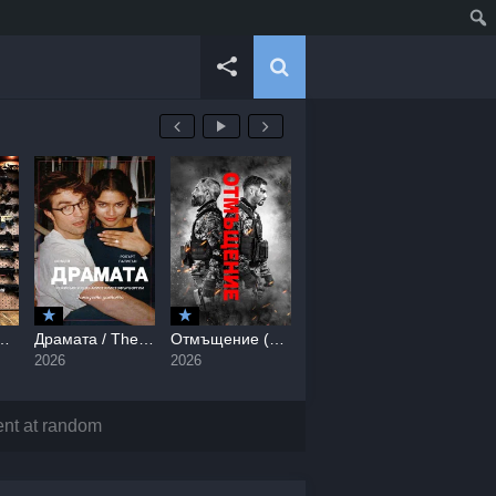
/ Normal (2026)
Драмата / The Drama (2026)
Отмъщение (2026) / Revenge / Venganza (2026)
Магьосника от Кремъл / The Wizard of the Kremlin (2026)
2026
2026
2026
2026
nt at random