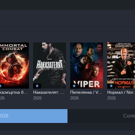
Безсмъртна битка / Immortal Combat (2026)
Наказателят: Последно убийство / The Punisher: One Last Kill (2026)
Пепелянка / Viper (2026)
Нормал 
026
2026
2026
2026
2026
Conte