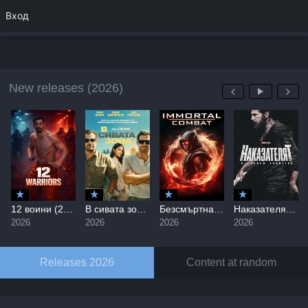
Вход
New releases (2026)
12 воини (2026) / 12 Warriors
В сивата зона / In the Grey (2026)
Безсмъртна битка / Immortal Combat (2026)
Наказателят: Последно убийство / The Punisher: One Last Kill (2026)
2026
2026
2026
2026
Releases 2026
Content at random