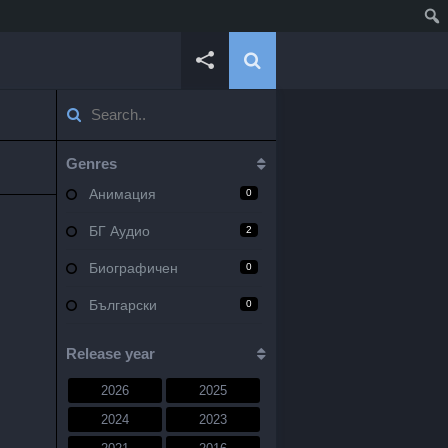
Genres
Анимация
0
БГ Аудио
2
Биографичен
0
Български
0
Военен
0
Release year
Документален
0
2026
2025
Драма
10
2024
2023