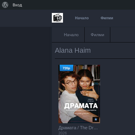
За
Вход
WordPress
Начало
Филми
Начало
Филми
Alana Haim
720p
Драмата / The Drama (2026)
2026