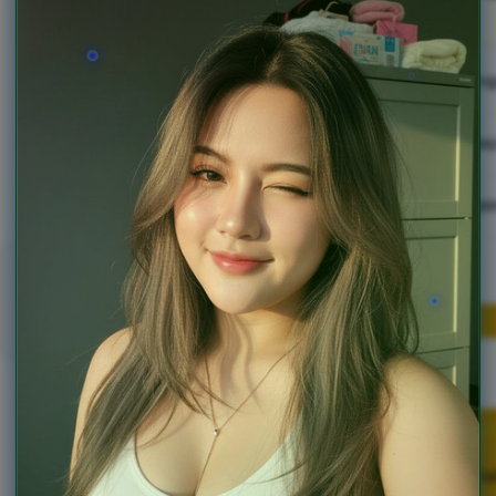
Penilaian Pen
Sistem Pemba
Layanan Suppo
Platform
+4 lebih
banyak
BONUS NEW 
Minimal Isi S