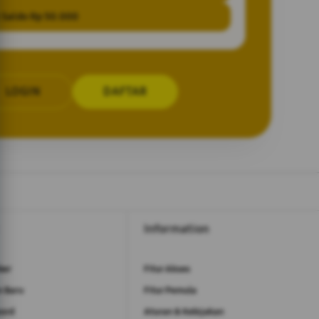
 Saldo Rp 50.000
LOGIN
DAFTAR
Information
ber
Fitur Akses
n Baru
Fitur Pemula
ord
Aturan & Kebijakan