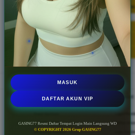
Minimal Tarik
MASUK
Support
Account
DAFTAR AKUN VIP
Pusat Bantuan
Login Mem
Live Chat 24/7
Daftar Aku
GASING77 Resmi Daftar Tempat Login Main Langsung WD
© COPYRIGHT 2026 Grup GASING77
WhatsApp Support
Lupa Passw