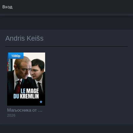
Вход
Andris Keišs
1080p
Магьосника от Кремъл / The Wizard of the Kremlin (2026)
2026