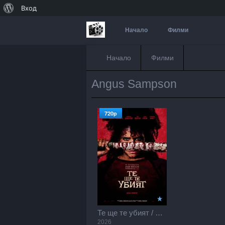
За
Вход
WordPress
Начало
Филми
Начало
Филми
Angus Sampson
720p
Те ще те убият / They Will Kill You (2026)
2026