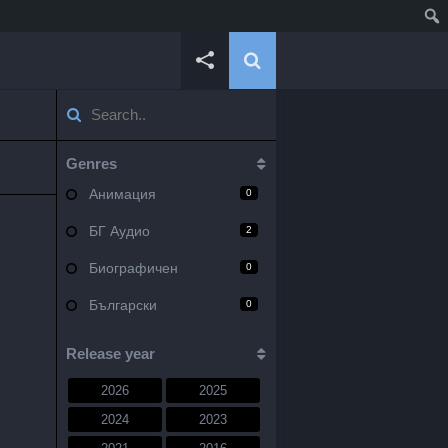
Genres
Анимация
0
БГ Аудио
2
Биографичен
0
Български
0
Военен
0
Release year
Документален
0
2026
2025
Драма
10
2024
2023