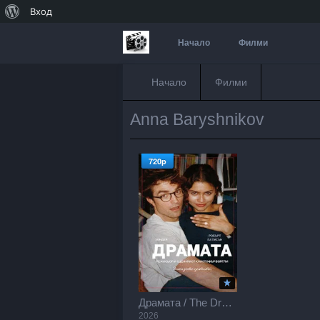
За
Вход
WordPress
Начало
Филми
Начало
Филми
Anna Baryshnikov
720p
Драмата / The Drama (2026)
2026