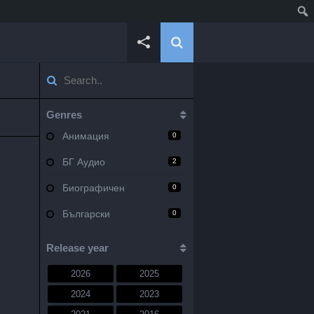
Genres
Анимация
0
БГ Аудио
2
Биографичен
0
Български
0
Военен
0
Release year
Документален
0
2026
2025
Драма
10
2024
2023