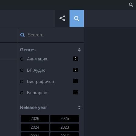
Genres
Анимация
0
БГ Аудио
2
Биографичен
0
Български
0
Военен
0
Release year
Документален
0
2026
2025
Драма
10
2024
2023