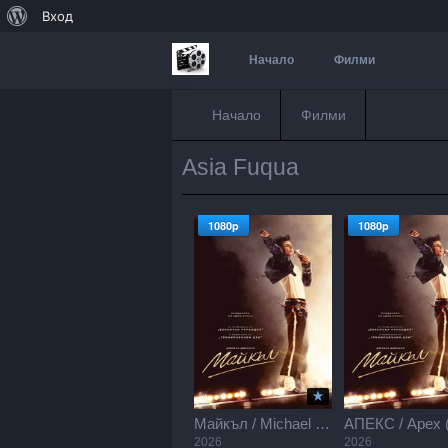
За
Вход
WordPress
Начало
Филми
Начало
Филми
Asia Fuqua
1080p
1080p
Майкъл / Michael (2026)
2026
2026