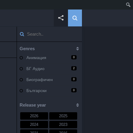
Genres
Анимация
0
БГ Аудио
2
Биографичен
0
Български
0
Военен
0
Release year
Документален
0
2026
2025
Драма
10
2024
2023