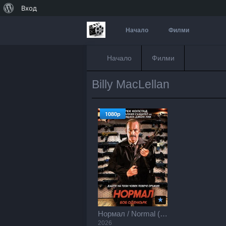
За
Вход
WordPress
Начало
Филми
Начало
Филми
Billy MacLellan
1080p
Нормал / Normal (2026)
2026