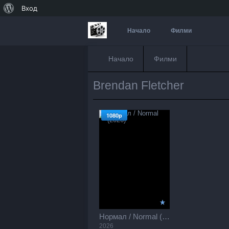
За
Вход
WordPress
Начало
Филми
Начало
Филми
Brendan Fletcher
1080p
Нормал / Normal (2026)
2026