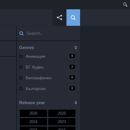
Genres
Анимация
0
БГ Аудио
2
Биографичен
0
Български
0
Военен
0
Release year
Документален
0
2026
2025
Драма
10
2024
2023