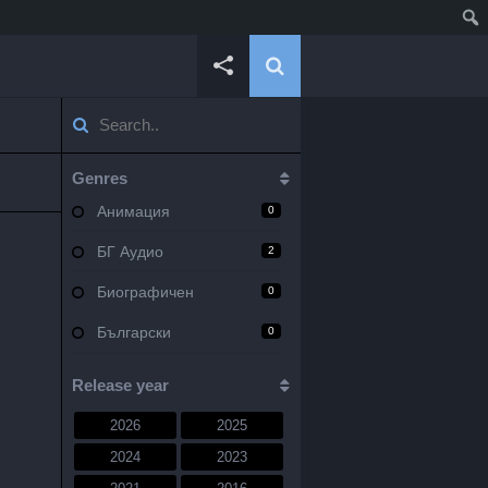
Genres
Анимация
0
БГ Аудио
2
Биографичен
0
Български
0
Военен
0
Release year
Документален
0
2026
2025
Драма
10
2024
2023