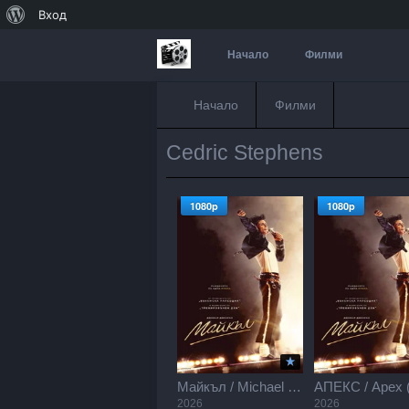
За
Вход
WordPress
Начало
Филми
Начало
Филми
Cedric Stephens
1080p
1080p
Майкъл / Michael (2026)
2026
2026