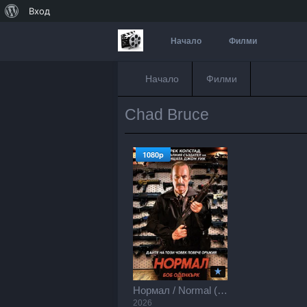
За
Вход
WordPress
Начало
Филми
Начало
Филми
Chad Bruce
1080p
Нормал / Normal (2026)
2026