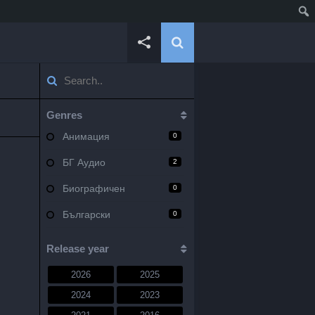
Genres
Анимация
0
БГ Аудио
2
Биографичен
0
Български
0
Военен
0
Release year
Документален
0
2026
2025
Драма
10
2024
2023