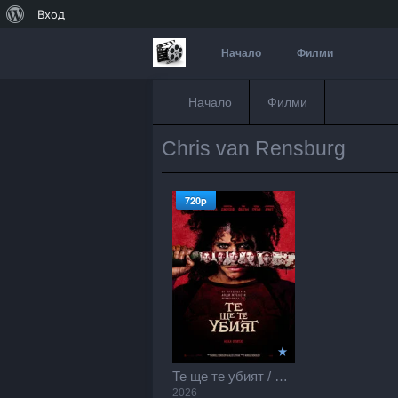
За
Вход
WordPress
Начало
Филми
Начало
Филми
Chris van Rensburg
720p
Те ще те убият / They Will Kill You (2026)
2026