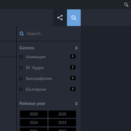
Genres
Анимация
0
БГ Аудио
2
Биографичен
0
Български
0
Военен
0
Release year
Документален
0
2026
2025
Драма
10
2024
2023