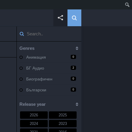
Genres
Анимация
0
БГ Аудио
2
Биографичен
0
Български
0
Военен
0
Release year
Документален
0
2026
2025
Драма
10
2024
2023