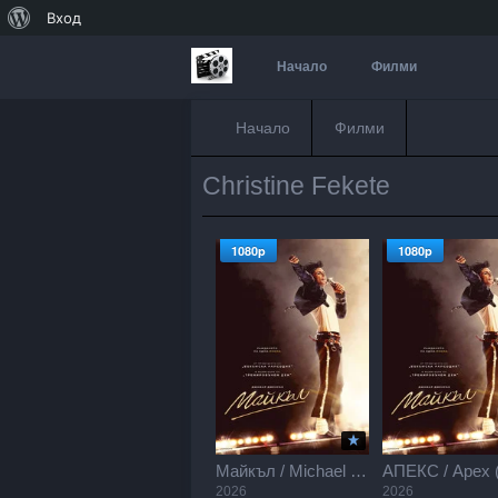
За
Вход
WordPress
Начало
Филми
Начало
Филми
Christine Fekete
1080p
1080p
Майкъл / Michael (2026)
2026
2026