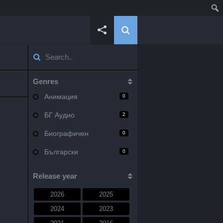
Genres
Анимация
0
БГ Аудио
2
Биографичен
0
Български
0
Военен
0
Release year
Документален
0
2026
2025
Драма
10
2024
2023