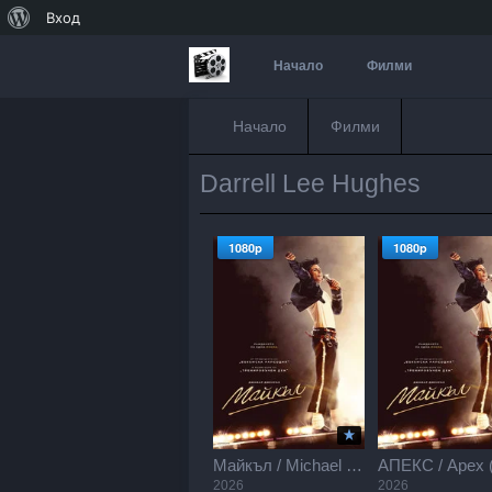
За
Вход
WordPress
Начало
Филми
Начало
Филми
Darrell Lee Hughes
1080p
1080p
Майкъл / Michael (2026)
2026
2026