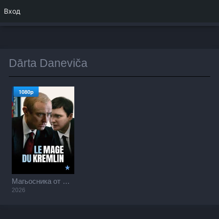
Вход
Dārta Daneviča
1080p
Магьосника от Кремъл / The Wizard of the Kremlin (2026)
2026