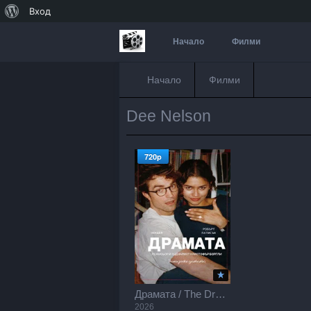
За
Вход
WordPress
Начало
Филми
Начало
Филми
Dee Nelson
720p
Драмата / The Drama (2026)
2026