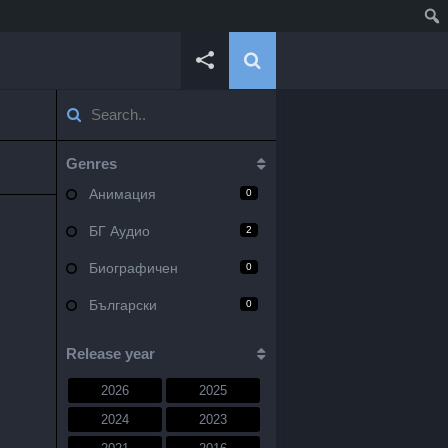
Genres
Анимация
0
БГ Аудио
2
Биографичен
0
Български
0
Военен
0
Release year
Документален
0
2026
2025
Драма
10
2024
2023