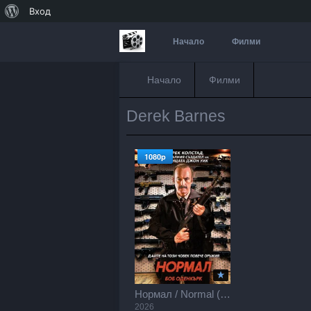
За
Вход
WordPress
Начало
Филми
Начало
Филми
Derek Barnes
1080p
Нормал / Normal (2026)
2026