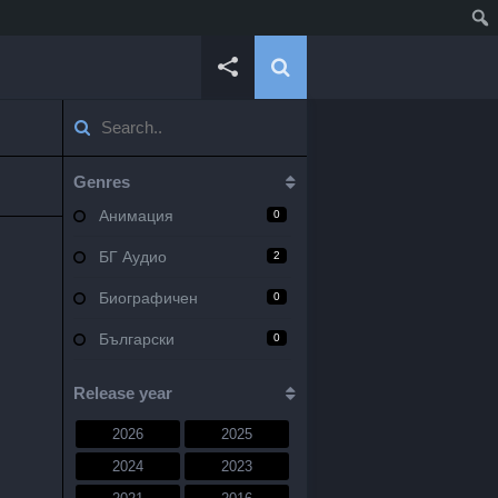
Genres
Анимация
0
БГ Аудио
2
Биографичен
0
Български
0
Военен
0
Release year
Документален
0
2026
2025
Драма
10
2024
2023