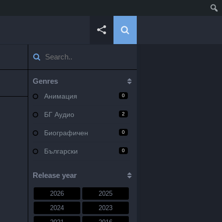
Genres
Анимация
0
БГ Аудио
2
Биографичен
0
Български
0
Военен
0
Release year
Документален
0
2026
2025
Драма
10
2024
2023