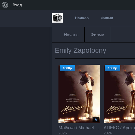
За
Вход
WordPress
Начало
Филми
Начало
Филми
Emily Zapotocny
1080p
1080p
Майкъл / Michael (2026)
2026
2026