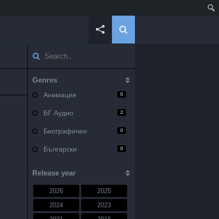
Genres
Анимация
0
БГ Аудио
2
Биографичен
0
Български
0
Военен
0
Release year
Документален
0
2026
2025
Драма
10
2024
2023