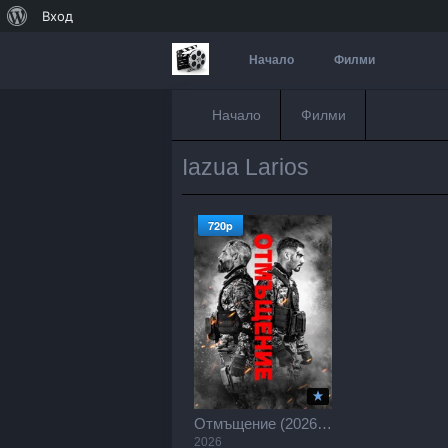
За
Вход
WordPress
Начало
Филми
Начало
Филми
Iazua Larios
720p
Отмъщение (2026) / Revenge / Venganza (2026)
2026