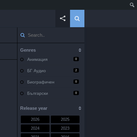
Genres
Анимация
0
БГ Аудио
2
Биографичен
0
Български
0
Военен
0
Release year
Документален
0
2026
2025
Драма
10
2024
2023