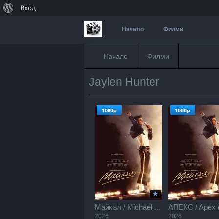
За
Вход
WordPress
Начало
Филми
Начало
Филми
Jaylen Hunter
1080p
1080p
Майкъл / Michael (2026)
2026
2026