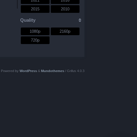
2021
2016
Европейски
0
2015
2010
Екшън
14
2009
2004
Quality
Исторически
0
2000
1977
1080p
2160p
Комедия
6
720p
Концерт
1
Криминален
4
Мистерия
1
Powered by
WordPress
&
Mundothemes
/ Grifus 4.0.3
Музика
0
Музикален
0
Научна-фантастика
0
Пародия
0
Приключение
4
0