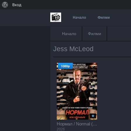
За
Вход
WordPress
Начало
Филми
Начало
Филми
Jess McLeod
1080p
Нормал / Normal (2026)
2026