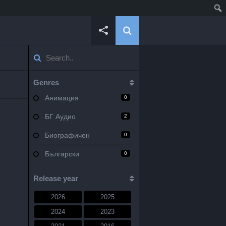
Genres
Анимация
0
БГ Аудио
2
Биографичен
0
Български
0
Военен
0
Release year
Документален
0
2026
2025
Драма
10
2024
2023