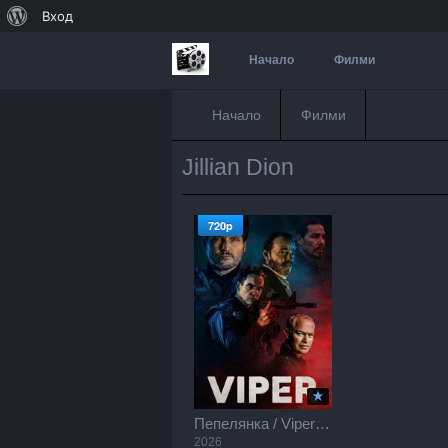
За
Вход
WordPress
Начало
Филми
Начало
Филми
Jillian Dion
720p
Пепелянка / Viper (2026)
2026