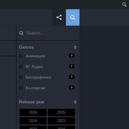
Genres
Анимация
0
БГ Аудио
2
Биографичен
0
Български
0
Военен
0
Release year
Документален
0
2026
2025
Драма
10
2024
2023