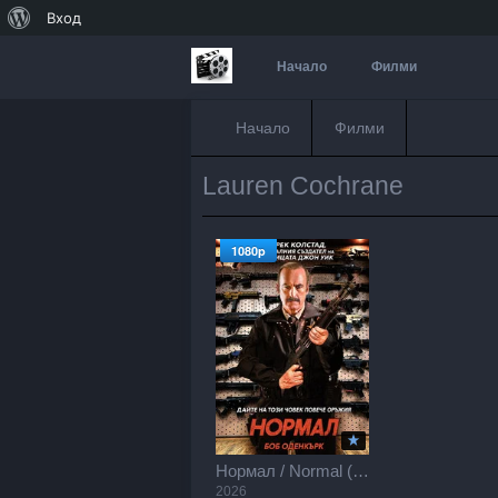
За
Вход
WordPress
Начало
Филми
Начало
Филми
Lauren Cochrane
1080p
Нормал / Normal (2026)
2026