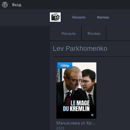
За
Вход
WordPress
Начало
Филми
Начало
Филми
Lev Parkhomenko
1080p
Магьосника от Кремъл / The Wizard of the Kremlin (2026)
2026