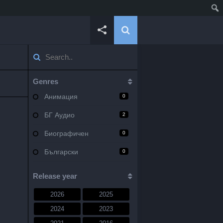
Genres
Анимация
0
БГ Аудио
2
Биографичен
0
Български
0
Военен
0
Release year
Документален
0
2026
2025
Драма
10
2024
2023