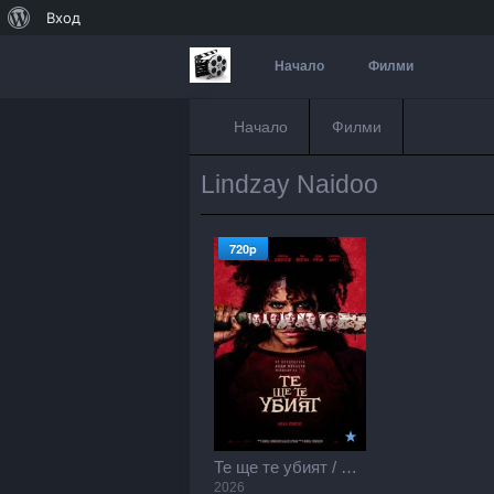
За
Вход
WordPress
Начало
Филми
Начало
Филми
Lindzay Naidoo
720p
Те ще те убият / They Will Kill You (2026)
2026