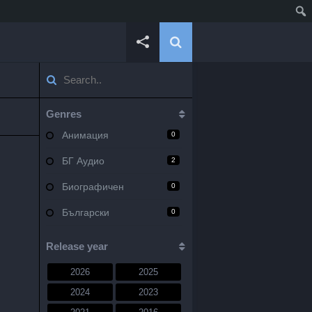
Genres
Анимация
0
БГ Аудио
2
Биографичен
0
Български
0
Военен
0
Release year
Документален
0
2026
2025
Драма
10
2024
2023