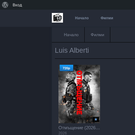
За
Вход
WordPress
Начало
Филми
Начало
Филми
Luis Alberti
720p
Отмъщение (2026) / Revenge / Venganza (2026)
2026