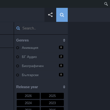
Genres
Анимация
0
БГ Аудио
2
Биографичен
0
Български
0
Военен
0
Release year
Документален
0
2026
2025
Драма
10
2024
2023