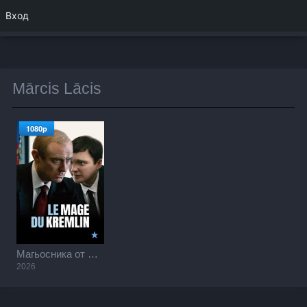
Вход
Mārcis Lācis
1080p
Магьосника от Кремъл / The Wizard of the Kremlin (2026)
2026