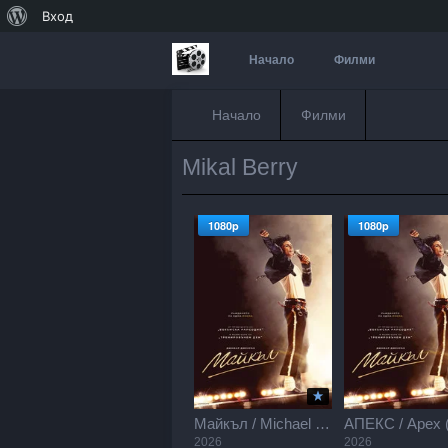
За
Вход
WordPress
Начало
Филми
Начало
Филми
Mikal Berry
1080p
1080p
Майкъл / Michael (2026)
2026
2026