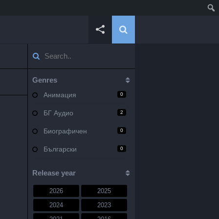
Genres
Анимация
0
БГ Аудио
2
Биографичен
0
Български
0
Военен
0
Release year
Документален
0
2026
2025
Драма
10
2024
2023