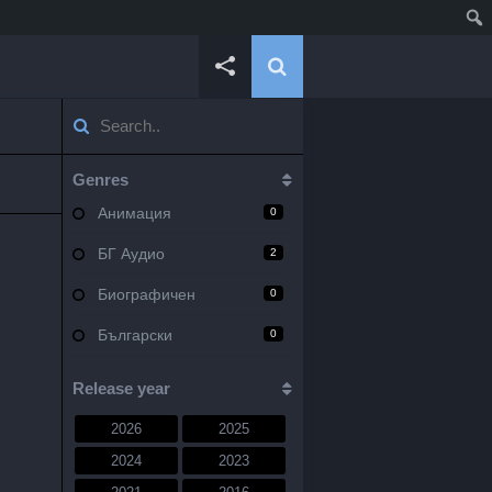
Genres
Анимация
0
БГ Аудио
2
Биографичен
0
Български
0
Военен
0
Release year
Документален
0
2026
2025
Драма
10
2024
2023