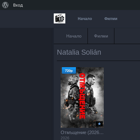
За
Вход
WordPress
Начало
Филми
Начало
Филми
Natalia Solián
720p
Отмъщение (2026) / Revenge / Venganza (2026)
2026