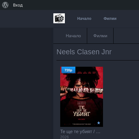
За
Вход
WordPress
Начало
Филми
Начало
Филми
Neels Clasen Jnr
720p
Те ще те убият / They Will Kill You (2026)
2026