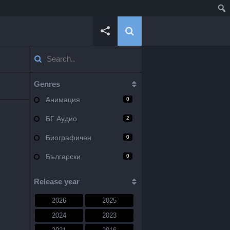
Genres
Анимация
0
БГ Аудио
2
Биографичен
0
Български
0
Военен
0
Release year
Документален
0
2026
2025
Драма
10
2024
2023