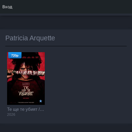
Вход
Patricia Arquette
720p
Те ще те убият / They Will Kill You (2026)
2026