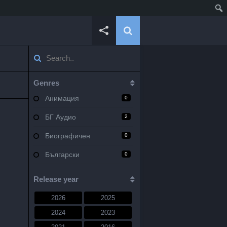
Genres
Анимация
0
БГ Аудио
2
Биографичен
0
Български
0
Военен
0
Release year
Документален
0
2026
2025
Драма
10
2024
2023