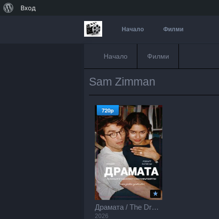
За
Вход
WordPress
Начало
Филми
Начало
Филми
Sam Zimman
720p
Драмата / The Drama (2026)
2026