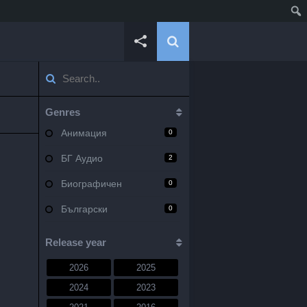
Genres
Анимация
0
БГ Аудио
2
Биографичен
0
Български
0
Военен
0
Release year
Документален
0
2026
2025
Драма
10
2024
2023