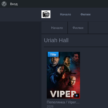
За
Вход
WordPress
Начало
Филми
Начало
Филми
Uriah Hall
720p
Пепелянка / Viper (2026)
2026