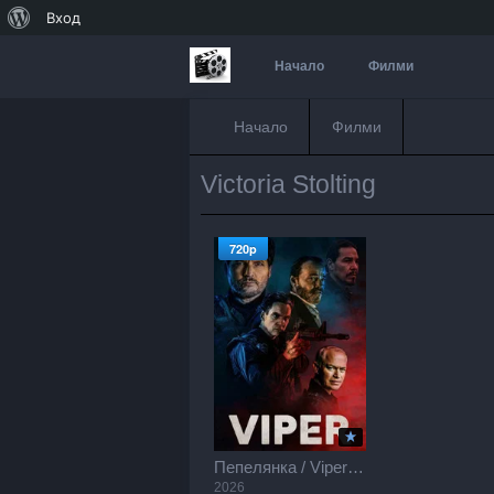
За
Вход
WordPress
Начало
Филми
Начало
Филми
Victoria Stolting
720p
Пепелянка / Viper (2026)
2026