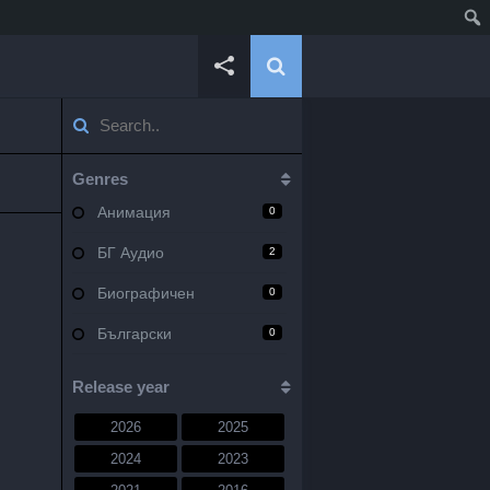
Genres
Анимация
0
БГ Аудио
2
Биографичен
0
Български
0
Военен
0
Release year
Документален
0
2026
2025
Драма
10
2024
2023