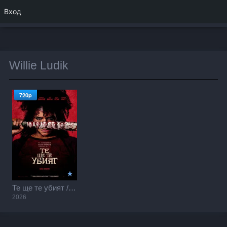
Вход
Willie Ludik
720p
Те ще те убият / They Will Kill You (2026)
2026