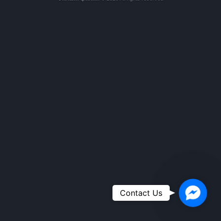
Faceboo
Contact Us
Messeng