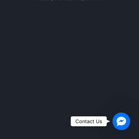
Faceboo
Contact Us
Messeng